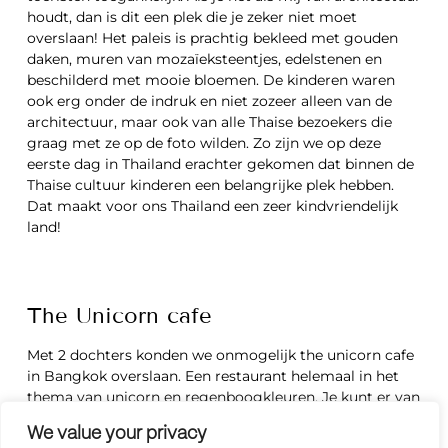
houdt, dan is dit een plek die je zeker niet moet
overslaan! Het paleis is prachtig bekleed met gouden
daken, muren van mozaïeksteentjes, edelstenen en
beschilderd met mooie bloemen. De kinderen waren
ook erg onder de indruk en niet zozeer alleen van de
architectuur, maar ook van alle Thaise bezoekers die
graag met ze op de foto wilden. Zo zijn we op deze
eerste dag in Thailand erachter gekomen dat binnen de
Thaise cultuur kinderen een belangrijke plek hebben.
Dat maakt voor ons Thailand een zeer kindvriendelijk
land!
The Unicorn cafe
Met 2 dochters konden we onmogelijk the unicorn cafe
in Bangkok overslaan. Een restaurant helemaal in het
thema van unicorn en regenboogkleuren. Je kunt er van
alles bestellen in dit thema, van regenboogwafels,
We value your privacy
regenboogtaart tot unicorn burgers. Het is zelfs