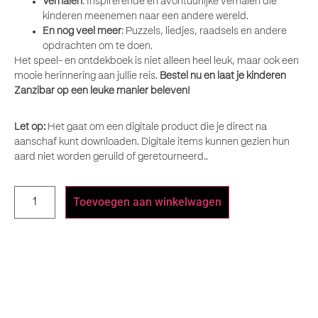
Verhalen
: Inspirerende en avontuurlijke verhalen die
kinderen meenemen naar een andere wereld.
En nog veel meer
: Puzzels, liedjes, raadsels en andere
opdrachten om te doen.
Het speel- en ontdekboek is niet alleen heel leuk, maar ook een
mooie herinnering aan jullie reis.
Bestel nu en laat je kinderen
Zanzibar op een leuke manier beleven!
Let op:
Het gaat om een digitale product die je direct na
aanschaf kunt downloaden. Digitale items kunnen gezien hun
aard niet worden geruild of geretourneerd..
Toevoegen aan winkelwagen